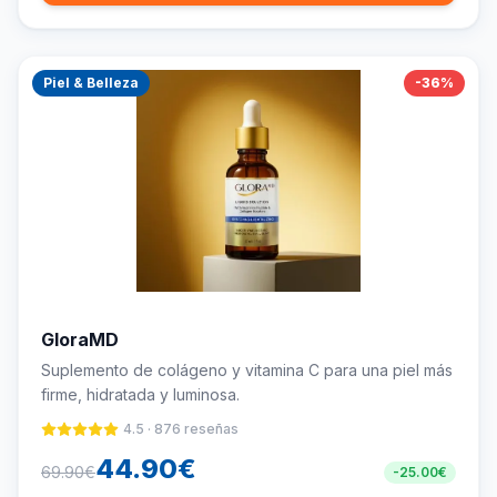
Piel & Belleza
-
36
%
GloraMD
Suplemento de colágeno y vitamina C para una piel más
firme, hidratada y luminosa.
4.5
·
876
reseñas
44.90
€
69.90
€
-
25.00
€