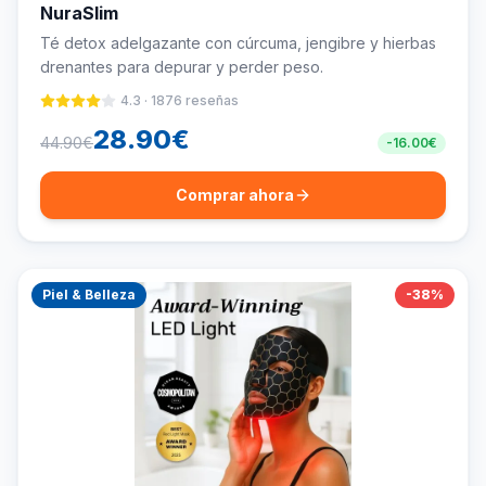
NuraSlim
Té detox adelgazante con cúrcuma, jengibre y hierbas
drenantes para depurar y perder peso.
4.3
·
1876
reseñas
28.90
€
44.90
€
-
16.00
€
Comprar ahora
Piel & Belleza
-
38
%