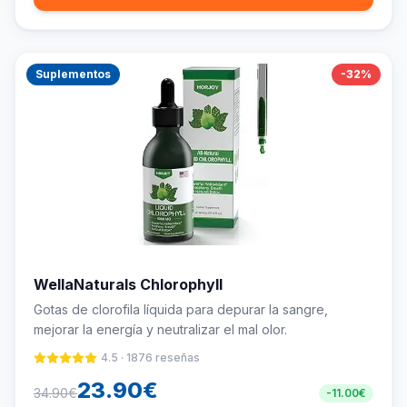
Suplementos
-
32
%
WellaNaturals Chlorophyll
Gotas de clorofila líquida para depurar la sangre,
mejorar la energía y neutralizar el mal olor.
4.5
·
1876
reseñas
23.90
€
34.90
€
-
11.00
€