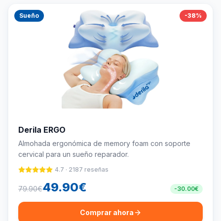
Sueño
-
38
%
Derila ERGO
Almohada ergonómica de memory foam con soporte
cervical para un sueño reparador.
4.7
·
2187
reseñas
49.90
€
79.90
€
-
30.00
€
Comprar ahora