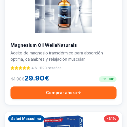
Magnesium Oil WellaNaturals
Aceite de magnesio transdérmico para absorción
óptima, calambres y relajación muscular.
4.6
·
1123
reseñas
29.90
€
44.90
€
-
15.00
€
Comprar ahora
Salud Masculina
-
31
%