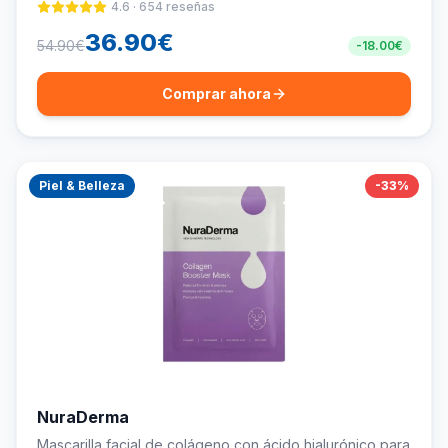
4.6
·
654
reseñas
36.90
€
54.90
€
-
18.00
€
Comprar ahora
Piel & Belleza
-
33
%
NuraDerma
Mascarilla facial de colágeno con ácido hialurónico para