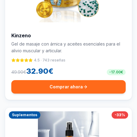
Kinzeno
Gel de masaje con árnica y aceites esenciales para el
alivio muscular y articular.
4.5
·
743
reseñas
32.90
€
49.90
€
-
17.00
€
Comprar ahora
Suplementos
-
33
%