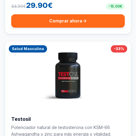
29.90
€
44.90
€
-
15.00
€
Comprar ahora
Salud Masculina
-
33
%
Testosil
Potenciador natural de testosterona con KSM-66
Ashwagandha y zinc para más energía y vitalidad.