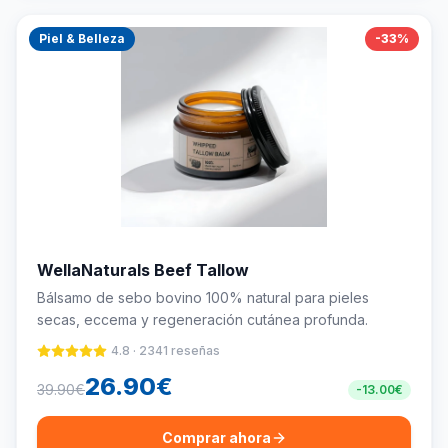
Piel & Belleza
-
33
%
WellaNaturals Beef Tallow
Bálsamo de sebo bovino 100% natural para pieles
secas, eccema y regeneración cutánea profunda.
4.8
·
2341
reseñas
26.90
€
39.90
€
-
13.00
€
Comprar ahora