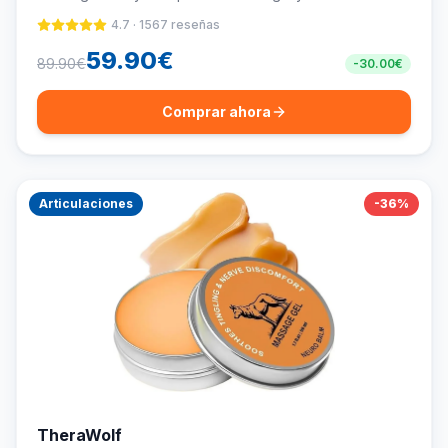
4.7
·
1567
reseñas
59.90
€
89.90
€
-
30.00
€
Comprar ahora
Articulaciones
-
36
%
TheraWolf