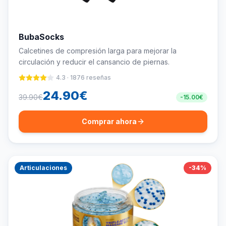
BubaSocks
Calcetines de compresión larga para mejorar la
circulación y reducir el cansancio de piernas.
4.3
·
1876
reseñas
24.90
€
39.90
€
-
15.00
€
Comprar ahora
Articulaciones
-
34
%