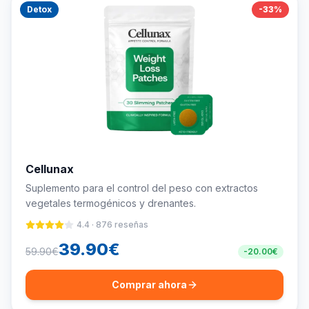
Detox
-
33
%
Cellunax
Suplemento para el control del peso con extractos
vegetales termogénicos y drenantes.
4.4
·
876
reseñas
39.90
€
59.90
€
-
20.00
€
Comprar ahora