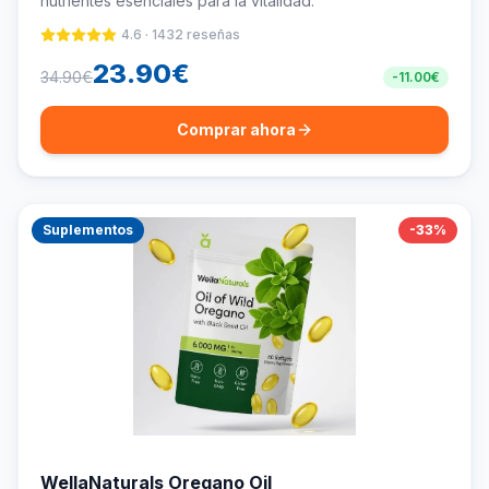
nutrientes esenciales para la vitalidad.
4.6
·
1432
reseñas
23.90
€
34.90
€
-
11.00
€
Comprar ahora
Suplementos
-
33
%
WellaNaturals Oregano Oil