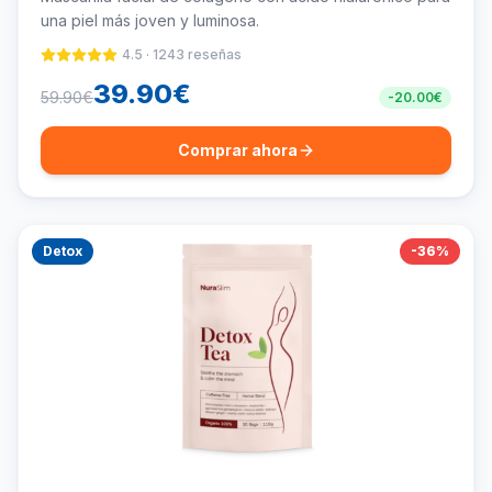
una piel más joven y luminosa.
4.5
·
1243
reseñas
39.90
€
59.90
€
-
20.00
€
Comprar ahora
Detox
-
36
%