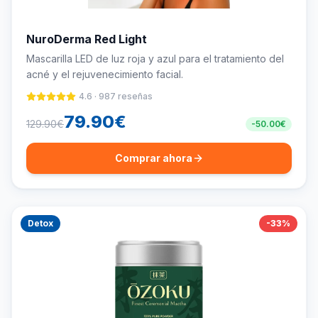
NuroDerma Red Light
Mascarilla LED de luz roja y azul para el tratamiento del
acné y el rejuvenecimiento facial.
4.6
·
987
reseñas
79.90
€
129.90
€
-
50.00
€
Comprar ahora
Detox
-
33
%