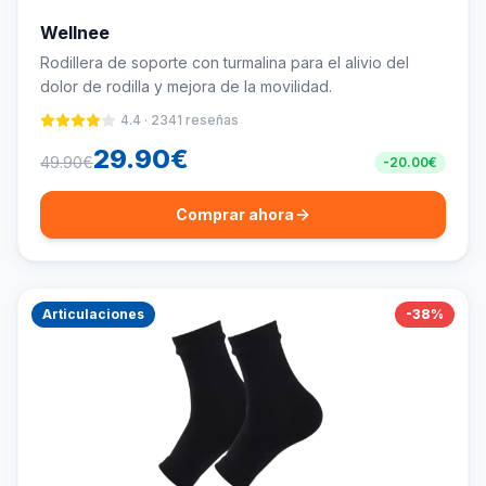
Wellnee
Rodillera de soporte con turmalina para el alivio del
dolor de rodilla y mejora de la movilidad.
4.4
·
2341
reseñas
29.90
€
49.90
€
-
20.00
€
Comprar ahora
Articulaciones
-
38
%