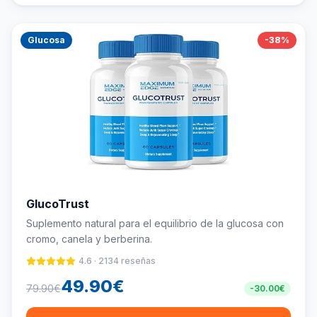
Glucosa
-
38
%
GlucoTrust
Suplemento natural para el equilibrio de la glucosa con
cromo, canela y berberina.
4.6
·
2134
reseñas
49.90
€
79.90
€
-
30.00
€