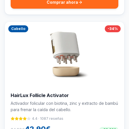
Comprar ahora
Cabello
-
34
%
HairLux Follicle Activator
Activador folicular con biotina, zinc y extracto de bambú
para frenar la caída del cabello.
4.4
·
1087
reseñas
42.90
€